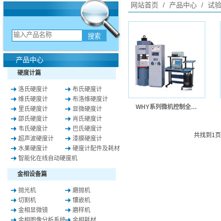
网站首页
/
产品中心
/
试
产品中心
硬度计篇
洛氏硬度计
布氏硬度计
维氏硬度计
布洛维硬度计
WHY系列微机控制全自动压力试验机
里氏硬度计
显微硬度计
邵氏硬度计
肖氏硬度计
韦氏硬度计
巴氏硬度计
共找到
1
超声波硬度计
漆膜硬度计
水果硬度计
硬度计配件及耗材
智能化在线自动硬度机
金相设备篇
抛光机
磨抛机
切割机
镶嵌机
金相显微镜
磨样机
金相图像分析系统
金相耗材