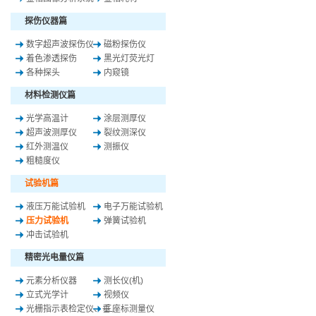
探伤仪器篇
数字超声波探伤仪
磁粉探伤仪
着色渗透探伤
黑光灯荧光灯
各种探头
内窥镜
材料检测仪篇
光学高温计
涂层测厚仪
超声波测厚仪
裂纹测深仪
红外测温仪
测振仪
粗糙度仪
试验机篇
液压万能试验机
电子万能试验机
压力试验机
弹簧试验机
冲击试验机
精密光电量仪篇
元素分析仪器
测长仪(机)
立式光学计
视频仪
光栅指示表检定仪、垂..
三座标测量仪